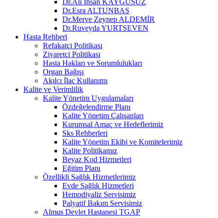
Dr.Ali İhsan KAYGUSUZ
Dr.Esra ALTUNBAŞ
Dr.Merve Zeynep ALDEMİR
Dr.Ruveyda YURTSEVEN
Hasta Rehberi
Refakatçi Politikası
Ziyaretçi Politikası
Hasta Hakları ve Sorumlulukları
Organ Bağışı
Akılcı İlaç Kullanımı
Kalite ve Verimlilik
Kalite Yönetim Uygulamaları
Özdeğelendirme Planı
Kalite Yönetim Çalışanları
Kurumsal Amaç ve Hedeflerimiz
Sks Rehberleri
Kalite Yönetim Ekibi ve Komitelerimiz
Kalite Politikamız
Beyaz Kod Hizmetleri
Eğitim Planı
Özellikli Sağlık Hizmetlerimiz
Evde Sağlık Hizmetleri
Hemodiyaliz Servisimiz
Palyatif Bakım Servisimiz
Almus Devlet Hastanesi TGAP