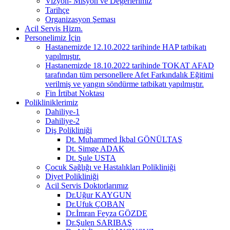
Vizyon- Misyon ve Değerlerimiz
Tarihçe
Organizasyon Şeması
Acil Servis Hizm.
Personelimiz İçin
Hastanemizde 12.10.2022 tarihinde HAP tatbikatı
yapılmıştır.
Hastanemizde 18.10.2022 tarihinde TOKAT AFAD
tarafından tüm personellere Afet Farkındalık Eğitimi
verilmiş ve yangın söndürme tatbikatı yapılmıştır.
Fin İrtibat Noktası
Polikliniklerimiz
Dahiliye-1
Dahiliye-2
Diş Polikliniği
Dt. Muhammed İkbal GÖNÜLTAŞ
Dt. Simge ADAK
Dt. Şule USTA
Çocuk Sağlığı ve Hastalıkları Polikliniği
Diyet Polikliniği
Acil Servis Doktorlarımız
Dr.Uğur KAYGUN
Dr.Ufuk ÇOBAN
Dr.İmran Feyza GÖZDE
Dr.Şulen SARIBAŞ