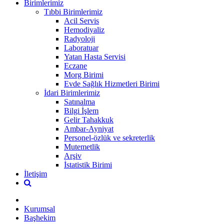
Birimlerimiz
Tıbbi Birimlerimiz
Acil Servis
Hemodiyaliz
Radyoloji
Laboratuar
Yatan Hasta Servisi
Eczane
Morg Birimi
Evde Sağlık Hizmetleri Birimi
İdari Birimlerimiz
Satınalma
Bilgi İşlem
Gelir Tahakkuk
Ambar-Ayniyat
Personel-özlük ve sekreterlik
Mutemetlik
Arşiv
İstatistik Birimi
İletişim
Kurumsal
Başhekim