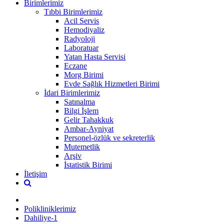
Birimlerimiz
Tıbbi Birimlerimiz
Acil Servis
Hemodiyaliz
Radyoloji
Laboratuar
Yatan Hasta Servisi
Eczane
Morg Birimi
Evde Sağlık Hizmetleri Birimi
İdari Birimlerimiz
Satınalma
Bilgi İşlem
Gelir Tahakkuk
Ambar-Ayniyat
Personel-özlük ve sekreterlik
Mutemetlik
Arşiv
İstatistik Birimi
İletişim
Polikliniklerimiz
Dahiliye-1