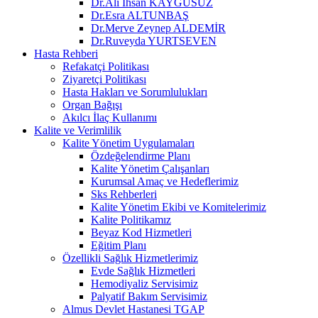
Dr.Ali İhsan KAYGUSUZ
Dr.Esra ALTUNBAŞ
Dr.Merve Zeynep ALDEMİR
Dr.Ruveyda YURTSEVEN
Hasta Rehberi
Refakatçi Politikası
Ziyaretçi Politikası
Hasta Hakları ve Sorumlulukları
Organ Bağışı
Akılcı İlaç Kullanımı
Kalite ve Verimlilik
Kalite Yönetim Uygulamaları
Özdeğelendirme Planı
Kalite Yönetim Çalışanları
Kurumsal Amaç ve Hedeflerimiz
Sks Rehberleri
Kalite Yönetim Ekibi ve Komitelerimiz
Kalite Politikamız
Beyaz Kod Hizmetleri
Eğitim Planı
Özellikli Sağlık Hizmetlerimiz
Evde Sağlık Hizmetleri
Hemodiyaliz Servisimiz
Palyatif Bakım Servisimiz
Almus Devlet Hastanesi TGAP