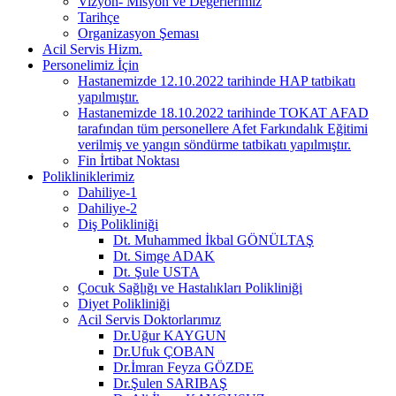
Vizyon- Misyon ve Değerlerimiz
Tarihçe
Organizasyon Şeması
Acil Servis Hizm.
Personelimiz İçin
Hastanemizde 12.10.2022 tarihinde HAP tatbikatı
yapılmıştır.
Hastanemizde 18.10.2022 tarihinde TOKAT AFAD
tarafından tüm personellere Afet Farkındalık Eğitimi
verilmiş ve yangın söndürme tatbikatı yapılmıştır.
Fin İrtibat Noktası
Polikliniklerimiz
Dahiliye-1
Dahiliye-2
Diş Polikliniği
Dt. Muhammed İkbal GÖNÜLTAŞ
Dt. Simge ADAK
Dt. Şule USTA
Çocuk Sağlığı ve Hastalıkları Polikliniği
Diyet Polikliniği
Acil Servis Doktorlarımız
Dr.Uğur KAYGUN
Dr.Ufuk ÇOBAN
Dr.İmran Feyza GÖZDE
Dr.Şulen SARIBAŞ