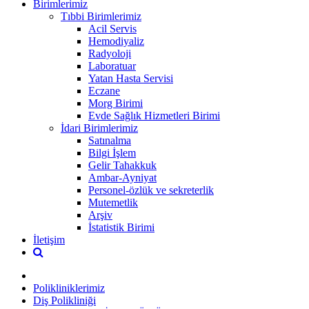
Birimlerimiz
Tıbbi Birimlerimiz
Acil Servis
Hemodiyaliz
Radyoloji
Laboratuar
Yatan Hasta Servisi
Eczane
Morg Birimi
Evde Sağlık Hizmetleri Birimi
İdari Birimlerimiz
Satınalma
Bilgi İşlem
Gelir Tahakkuk
Ambar-Ayniyat
Personel-özlük ve sekreterlik
Mutemetlik
Arşiv
İstatistik Birimi
İletişim
Polikliniklerimiz
Diş Polikliniği