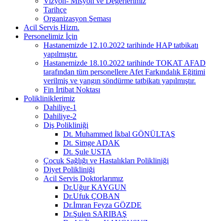
Vizyon- Misyon ve Değerlerimiz
Tarihçe
Organizasyon Şeması
Acil Servis Hizm.
Personelimiz İçin
Hastanemizde 12.10.2022 tarihinde HAP tatbikatı
yapılmıştır.
Hastanemizde 18.10.2022 tarihinde TOKAT AFAD
tarafından tüm personellere Afet Farkındalık Eğitimi
verilmiş ve yangın söndürme tatbikatı yapılmıştır.
Fin İrtibat Noktası
Polikliniklerimiz
Dahiliye-1
Dahiliye-2
Diş Polikliniği
Dt. Muhammed İkbal GÖNÜLTAŞ
Dt. Simge ADAK
Dt. Şule USTA
Çocuk Sağlığı ve Hastalıkları Polikliniği
Diyet Polikliniği
Acil Servis Doktorlarımız
Dr.Uğur KAYGUN
Dr.Ufuk ÇOBAN
Dr.İmran Feyza GÖZDE
Dr.Şulen SARIBAŞ