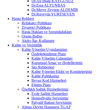
Dr.Ali İhsan KAYGUSUZ
Dr.Esra ALTUNBAŞ
Dr.Merve Zeynep ALDEMİR
Dr.Ruveyda YURTSEVEN
Hasta Rehberi
Refakatçi Politikası
Ziyaretçi Politikası
Hasta Hakları ve Sorumlulukları
Organ Bağışı
Akılcı İlaç Kullanımı
Kalite ve Verimlilik
Kalite Yönetim Uygulamaları
Özdeğelendirme Planı
Kalite Yönetim Çalışanları
Kurumsal Amaç ve Hedeflerimiz
Sks Rehberleri
Kalite Yönetim Ekibi ve Komitelerimiz
Kalite Politikamız
Beyaz Kod Hizmetleri
Eğitim Planı
Özellikli Sağlık Hizmetlerimiz
Evde Sağlık Hizmetleri
Hemodiyaliz Servisimiz
Palyatif Bakım Servisimiz
Almus Devlet Hastanesi TGAP